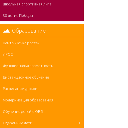
Школьная спортивная лига
80-летие Победы
Образование
Центр «Точка роста»
ЛРОС
Функциональя грамотность
Дистанционное обучение
Расписание уроков
Модернизация образования
Обучение детей с ОВЗ
Одаренные дети