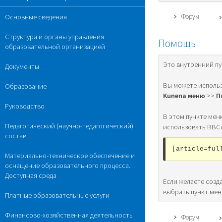
Форум
Основные сведения
Структура и органы управления
Помощь
образовательной организацией
Это внутренний п
Документы
Вы можете использ
Образование
Kunena меню
>>
П
Руководство
В этом пункте мен
Педагогический (научно-педагогический)
использовать BBCod
состав
[article=ful
Материально-техническое обеспечение и
оснащение образовательного процесса.
Доступная среда
Если желаете созд
выбрать пункт мен
Платные образовательные услуги
Финансово-хозяйственная деятельность
Форум