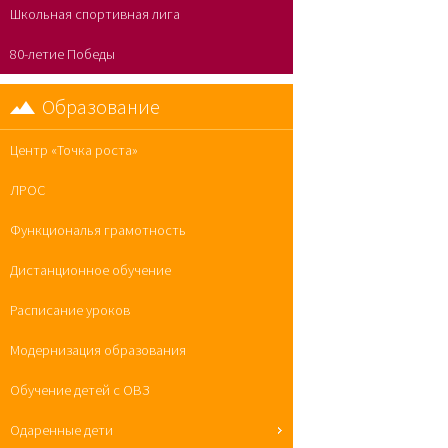
Школьная спортивная лига
80-летие Победы
Образование
Центр «Точка роста»
ЛРОС
Функциональя грамотность
Дистанционное обучение
Расписание уроков
Модернизация образования
Обучение детей с ОВЗ
Одаренные дети