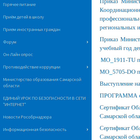
Приказ Минист
Горячее питание
Координацион
Приём детей в школу
профессиональ
региональных 
Прием иностранных граждан
Приказ Минист
Форум
учебный год де
Он-Лайн опрос
MO_1911-TU пи
Противодействие коррупции
MO_5705-DO пи
Министерство образования Самарской
Выступление н
области
ПРОГРАММА се
ЕДИНЫЙ УРОК ПО БЕЗОПАСНОСТИ В СЕТИ
"ИНТЕРНЕТ"
Сертификат Обл
Самарской обла
Новости Рособрнадзора
Сертификат Обл
Информационная безопасность
Самарской обла