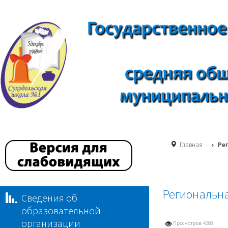
Главная
Ре
Региональн
Сведения об
образовательной
организации
Просмотров: 4283