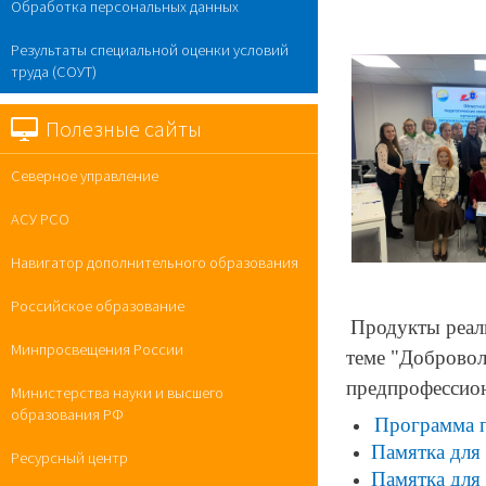
Обработка персональных данных
Результаты специальной оценки условий
труда (СОУТ)
Полезные сайты
Северное управление
АСУ РСО
Навигатор дополнительного образования
Российское образование
Продукты реал
Минпросвещения России
теме "Добровол
предпрофессио
Министерства науки и высшего
образования РФ
Программа п
Памятка для
Ресурсный центр
Памятка для