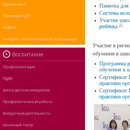
Единое окно
Памятка для
Система вол
Коллекция ЦОР
Участие школ
ребёнка
ФЦИОР
Интернет портал провавой информации
Участие в реги
обучения в шко
Воспитание
Программа р
Профориентация
обучения в 
Сертификат 
РДДМ
практики ор
Сертификат 
Центр детских инициатив
практики ор
Профилактическая работа
Внеурочная деятельность
Школьный театр