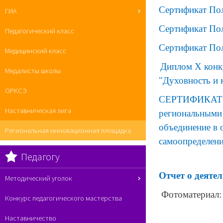
Сертификат По
ГИА
Сертификат Пол
Педагогический класс
Сертификат По
Медицинский класс
Диплом Х конк
Медалисты школы
"Духовность и 
ОРКСЭ
СЕРТИФИКАТ Об
Наставническая лига
региональными
объединение в 
Региональная инновационная площадка
самоопределени
Педагогу
Отчет о деяте
Методический уголок
Фотоматериал:
Конкурс педагогического мастерства
Наставничество