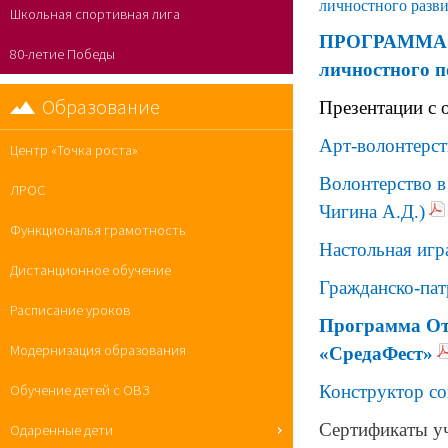
личностного разв
Школьная спортивная лига
ПРОГРАММА ок
80-летие Победы
личностного 
Образование
Презентации с 
Арт-волонтерст
Центр «Точка роста»
Волонтерство в
ЛРОС
Чигина А.Д.)
Функциональя грамотность
Настольная игр
Дистанционное обучение
Гражданско-пат
Расписание уроков
Программа От
Модернизация образования
«СредаФест»
Конструктор со
Обучение детей с ОВЗ
Сертификаты уч
Одаренные дети