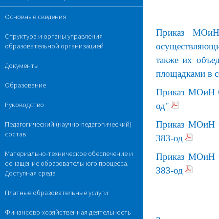
Основные сведения
Приказ МОиН 
Структура и органы управления
осуществляющи
образовательной организацией
также их объе
Документы
площадками в с
Образование
Приказ МОиН С
Руководство
од"
Приказ МОиН С
Педагогический (научно-педагогический)
состав
383-од
Материально-техническое обеспечение и
Приказ МОиН С
оснащение образовательного процесса.
383-од
Доступная среда
Платные образовательные услуги
Финансово-хозяйственная деятельность