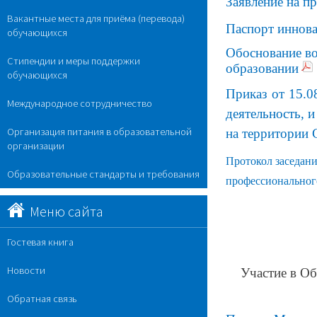
Заявление на п
Вакантные места для приёма (перевода)
Паспорт иннов
обучающихся
Обоснование во
Стипендии и меры поддержки
образовании
обучающихся
Приказ от 15.0
Международное сотрудничество
деятельность, 
Организация питания в образовательной
на территории 
организации
Протокол заседани
Образовательные стандарты и требования
профессионального
Меню сайта
Гостевая книга
Новости
Участие в О
б
Обратная связь