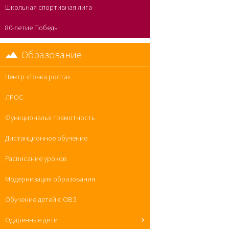
Школьная спортивная лига
80-летие Победы
Образование
Центр «Точка роста»
ЛРОС
Функциональя грамотность
Дистанционное обучение
Расписание уроков
Модернизация образования
Обучение детей с ОВЗ
Одаренные дети