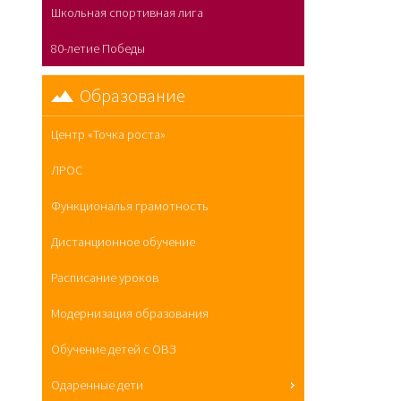
Школьная спортивная лига
80-летие Победы
Образование
Центр «Точка роста»
ЛРОС
Функциональя грамотность
Дистанционное обучение
Расписание уроков
Модернизация образования
Обучение детей с ОВЗ
Одаренные дети