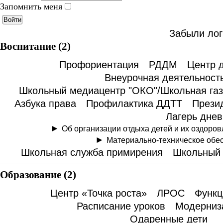
Запомнить меня
Войти
Забыли ло
Воспитание (2)
Профориентация
РДДМ
Центр 
Внеурочная деятельност
Школьный медиацентр "ОКО"/Школьная газ
Азбука права
Профилактика ДДТТ
Презид
Лагерь днев
Об организации отдыха детей и их оздоро
Материально-техническое обе
Школьная служба примирения
Школьный 
Образование (2)
Центр «Точка роста»
ЛРОС
Функц
Расписание уроков
Модерниз
Одаренные дети