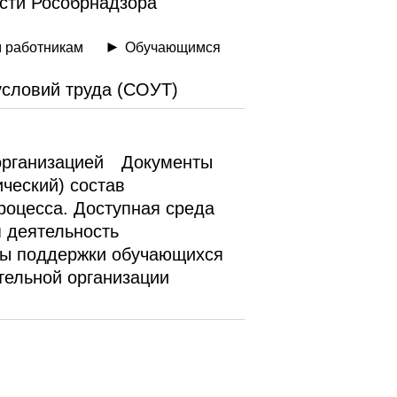
сти Рособрнадзора
 работникам
Обучающимся
условий труда (СОУТ)
организацией
Документы
ический) состав
роцесса. Доступная среда
 деятельность
ры поддержки обучающихся
тельной организации