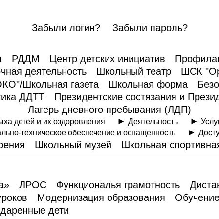
Забыли логин?
Забыли пароль?
я
РДДМ
Центр детских инициатив
Профилак
чная деятельность
Школьный театр
ШСК "Ор
КО"/Школьная газета
Школьная форма
Безо
ика ДДТТ
Президентские состязания и Прези
Лагерь дневного пребывания (ЛДП)
ыха детей и их оздоровления
Деятельность
Услу
льно-техническое обеспечение и оснащенность
Дост
рения
Школьный музей
Школьная спортивна
а»
ЛРОС
Функциональя грамотность
Диста
уроков
Модернизация образования
Обучение
даренные дети