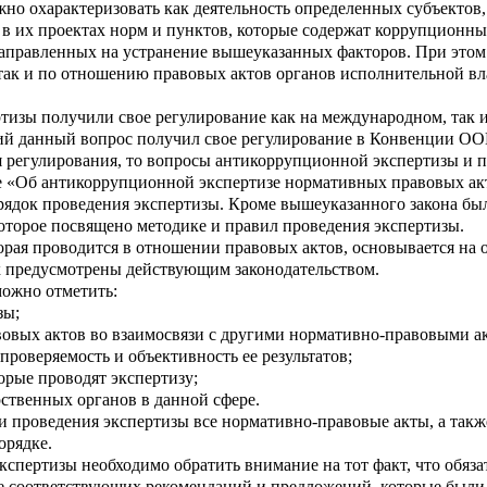
о охарактеризовать как деятельность определенных субъектов, 
 в их проектах норм и пунктов, которые содержат коррупционны
аправленных на устранение вышеуказанных факторов. При этом д
ак и по отношению правовых актов органов исполнительной вла
изы получили свое регулирование как на международном, так и
й данный вопрос получил свое регулирование в Конвенции ОО
я регулирования, то вопросы антикоррупционной экспертизы и п
е «Об антикоррупционной экспертизе нормативных правовых ак
орядок проведения экспертизы. Кроме вышеуказанного закона бы
оторое посвящено методике и правил проведения экспертизы.
орая проводится в отношении правовых актов, основывается на
 предусмотрены действующим законодательством.
можно отметить:
зы;
овых актов во взаимосвязи с другими нормативно-правовыми а
проверяемость и объективность ее результатов;
орые проводят экспертизу;
рственных органов в данной сфере.
ти проведения экспертизы все нормативно-правовые акты, а так
орядке.
экспертизы необходимо обратить внимание на тот факт, что обяза
е соответствующих рекомендаций и предложений, которые были в