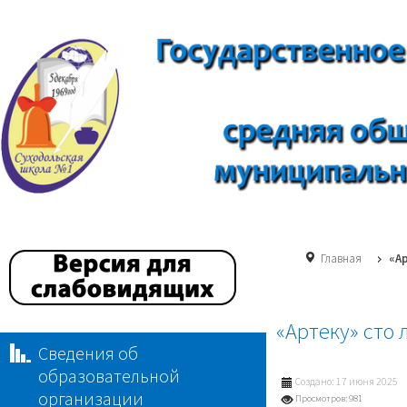
Главная
«Ар
«Артеку» сто 
Сведения об
образовательной
Создано: 17 июня 2025
организации
Просмотров: 981