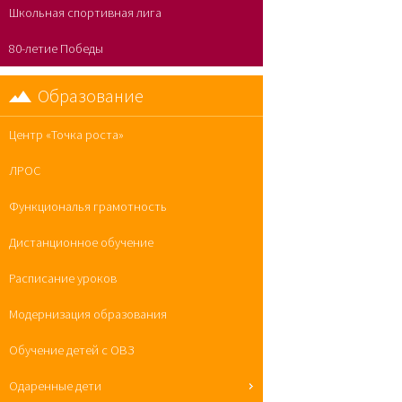
Школьная спортивная лига
80-летие Победы
Образование
Центр «Точка роста»
ЛРОС
Функциональя грамотность
Дистанционное обучение
Расписание уроков
Модернизация образования
Обучение детей с ОВЗ
Одаренные дети