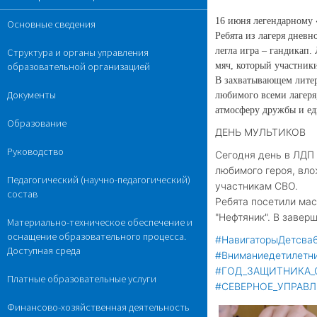
16 июня легендарному 
Основные сведения
Ребята из лагеря дневн
легла игра – гандикап.
Структура и органы управления
мяч, который участник
образовательной организацией
В захватывающем литер
Документы
любимого всеми лагеря,
атмосферу дружбы и ед
Образование
ДЕНЬ МУЛЬТИКОВ
Руководство
Сегодня день в ЛДП
любимого героя, вло
Педагогический (научно-педагогический)
участникам СВО.
состав
Ребята посетили мас
"Нефтяник". В завер
Материально-техническое обеспечение и
оснащение образовательного процесса.
#НавигаторыДетсва
Доступная среда
#Вниманиедетилетн
#ГОД_ЗАЩИТНИКА_
Платные образовательные услуги
#СЕВЕРНОЕ_УПРАВ
Финансово-хозяйственная деятельность